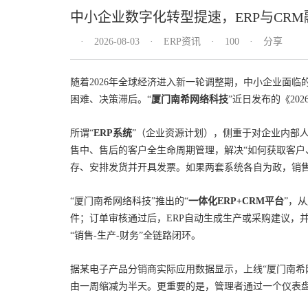
中小企业数字化转型提速，ERP与CR
2026-08-03
ERP资讯
100
分享
随着2026年全球经济进入新一轮调整期，中小企业面
困难、决策滞后。“
厦门南希网络科技
”近日发布的《20
所谓“
ERP系统
”（企业资源计划），侧重于对企业内部人
售中、售后的客户全生命周期管理，解决“如何获取客户
存、安排发货并开具发票。如果两套系统各自为政，销
“厦门南希网络科技”推出的“
一体化ERP+CRM平台
”，
件；订单审核通过后，ERP自动生成生产或采购建议，
“销售-生产-财务”全链路闭环。
据某电子产品分销商实际应用数据显示，上线“厦门南希
由一周缩减为半天。更重要的是，管理者通过一个仪表