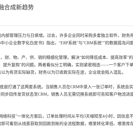
M融合成新趋势
临的内部管理压力与日俱增。过去，许多企业同时采购多套独立软件，财务
26中小企业数字化白皮书》指出，“ERP系统”与“CRM系统“”的数据孤
、财、物、产、供、销的精细化管理，解决“如何降低成本、提高效率”的
、提升复购”的问题。两者看似分工明确，实则紧密相连——一个客户下单
售以为有货实际缺货，财务以为已收款实际在途，企业就会陷入混乱。
从底层打通了这两套系统。当销售人员在CRM中录入一张订单时，系统会实
并同步回传发货状态至CRM，销售人员无需切换系统即可告知客户物流进
网络科技”一体化方案后，订单处理时间从平均3天缩短至4小时，因信息不
盘即可看到从线索获取到回款到账的全流程数据，哪里转化率低、哪里库