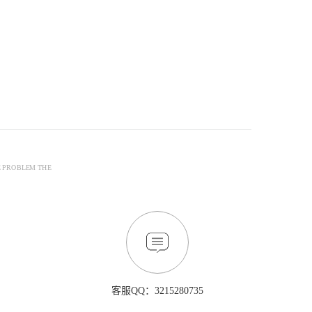
E PROBLEM THE
客服QQ：3215280735