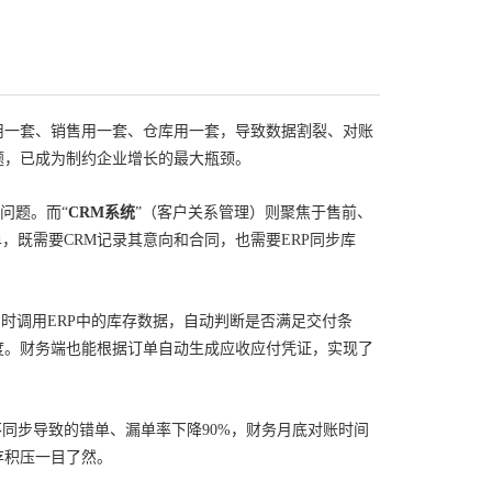
用一套、销售用一套、仓库用一套，导致数据割裂、对账
岛问题，已成为制约企业增长的最大瓶颈。
问题。而“
CRM系统
”（客户关系管理）则聚焦于售前、
，既需要CRM记录其意向和合同，也需要ERP同步库
时调用ERP中的库存数据，自动判断是否满足交付条
度。财务端也能根据订单自动生成应收应付凭证，实现了
同步导致的错单、漏单率下降90%，财务月底对账时间
存积压一目了然。