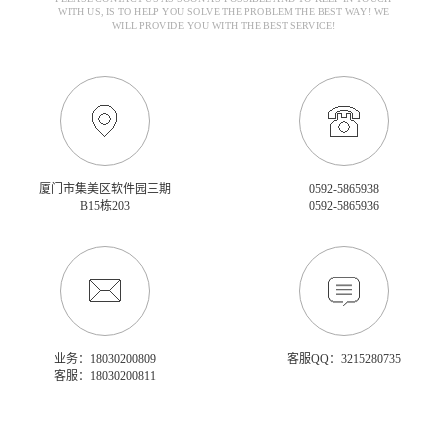
WITH US, IS TO HELP YOU SOLVE THE PROBLEM THE BEST WAY! WE
WILL PROVIDE YOU WITH THE BEST SERVICE!
厦门市集美区软件园三期
0592-5865938
B15栋203
0592-5865936
业务：18030200809
客服QQ：3215280735
客服：18030200811